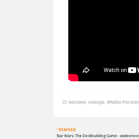
karciane
recenzja
Władca Pierścien
Starsza
Star Wars: The Deckbuilding Game - wideorece