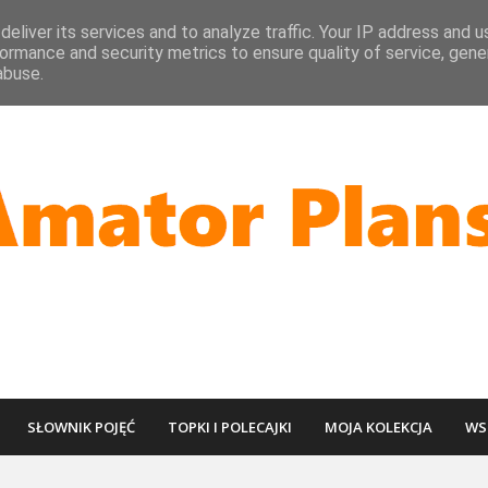
eliver its services and to analyze traffic. Your IP address and 
ormance and security metrics to ensure quality of service, gen
abuse.
SŁOWNIK POJĘĆ
TOPKI I POLECAJKI
MOJA KOLEKCJA
WS