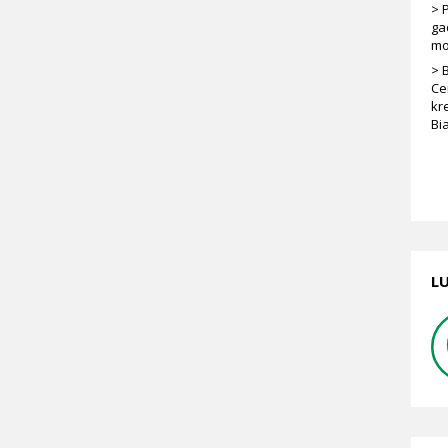
> P
ga
mo
> 
Ce
kr
Bia
LU