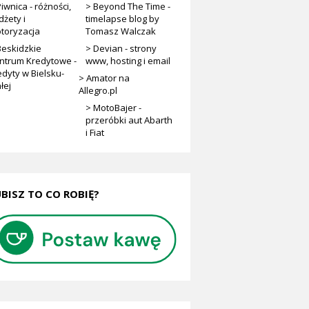
iwnica - różności,
> Beyond The Time -
dżety i
timelapse blog by
toryzacja
Tomasz Walczak
Beskidzkie
> Devian - strony
ntrum Kredytowe -
www, hosting i email
edyty w Bielsku-
> Amator na
łej
Allegro.pl
> MotoBajer -
przeróbki aut Abarth
i Fiat
BISZ TO CO ROBIĘ?