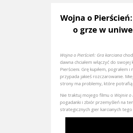
Wojna o Pierścień
o grze w uniwe
Wojna o Pierścień: Gra karciana
chod
dawna chciałem włączyć do swojej 
Pierścieni. Grę kupiłem, pograłem 
przypada jakieś rozczarowanie. Miejs
strony ma problemy, które potrafią 
Nie traktuj mojego filmu o
Wojnie o 
pogadanki i zbiór przemyśleń na t
strategicznych gier karcianych tego