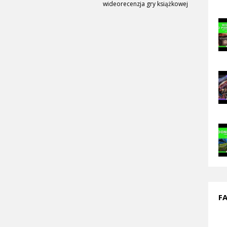
wideorecenzja gry książkowej
F